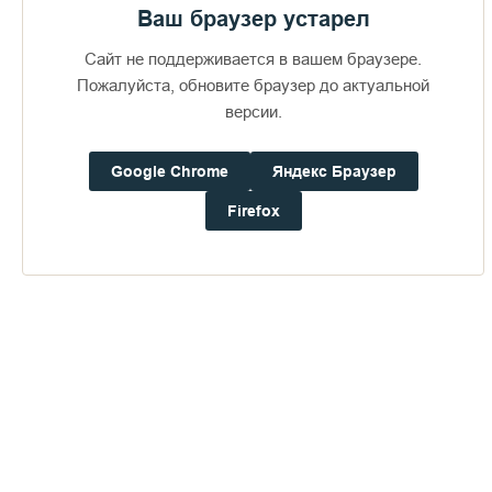
Ваш браузер устарел
Сайт не поддерживается в вашем браузере.
Пожалуйста, обновите браузер до актуальной
версии.
Google Chrome
Яндекс Браузер
Доступно в
Загрузите в
16+
Firefox
Погода на Валааме
+20°
Ветер:
4.0 м/с, ВЮВ
Осадки:
0.0
мм
Давление:
752.3
мм рт. ст.
Влажность:
84%
Будьте в курсе последних событий монастыря