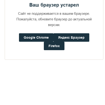
Ваш браузер устарел
Сайт не поддерживается в вашем браузере.
Пожалуйста, обновите браузер до актуальной
версии.
Google Chrome
Яндекс Браузер
Доступно в
Загрузите в
16+
Firefox
Погода на Валааме
+21°
Ветер:
1.3 м/с, ЗЮЗ
Осадки:
0.0
мм
Давление:
759.4
мм рт. ст.
Влажность:
66%
Будьте в курсе последних событий монастыря