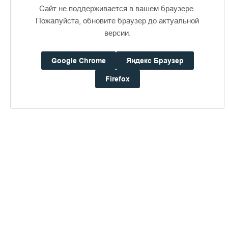
Сайт не поддерживается в вашем браузере.
Пожалуйста, обновите браузер до актуальной
версии.
Google Chrome
Яндекс Браузер
Доступно в
Загрузите в
16+
Firefox
Погода на Валааме
+19°
Ветер:
4.9 м/с, ЮЮВ
Осадки:
0.0
мм
Давление:
758.9
мм рт. ст.
Влажность:
70%
Будьте в курсе последних событий монастыря