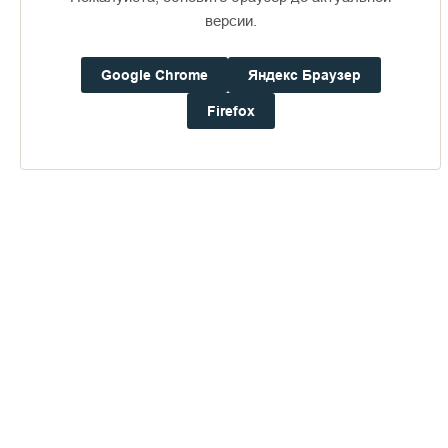
Доступно в
Загрузите в
16+
версии.
Google Chrome
Яндекс Браузер
Погода на Валааме
+16°
Firefox
Ветер:
1.8 м/с, ЗЮЗ
Осадки:
0.0
мм
Давление:
755.4
мм рт. ст.
Влажность:
85%
Будьте в курсе последних событий монастыря
ОТПРАВИТЬ
Нажимая на кнопку «Отправить», Вы даете согласие на
обработку
персональных данных