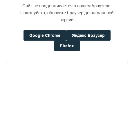
Л. С. Рубаник,
Сайт не поддерживается в вашем браузере.
руководитель
Пожалуйста, обновите браузер до актуальной
Комитета семей воинов Отечества
версии.
Google Chrome
Яндекс Браузер
Firefox
Пожертвования
Дом паломника
Подать записку