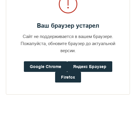
Позже Игоря назначили сначала кладовщиком в келарской
службе, а затем исполняющим обязанности келаря, когда
возникла необходимость. Сейчас он помогает начальнику
фермы, отцу Агапию, вести необходимую документацию и
Ваш браузер устарел
делать закупки для всего фермерского хозяйства. Игоря
нарекли Иеремией в честь святого пророка Иеремии.
Сайт не поддерживается в вашем браузере.
Пожалуйста, обновите браузер до актуальной
версии.
Google Chrome
Яндекс Браузер
Firefox