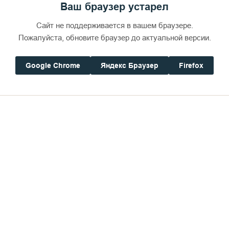
Ваш браузер устарел
Сайт не поддерживается в вашем браузере.
Пожалуйста, обновите браузер до актуальной версии.
Google Chrome
Яндекс Браузер
Firefox
Дом паломника
Погода на Валааме
Будь
+17°
Ветер:
0.4 м/с, CВ
Осадки:
0.6
мм