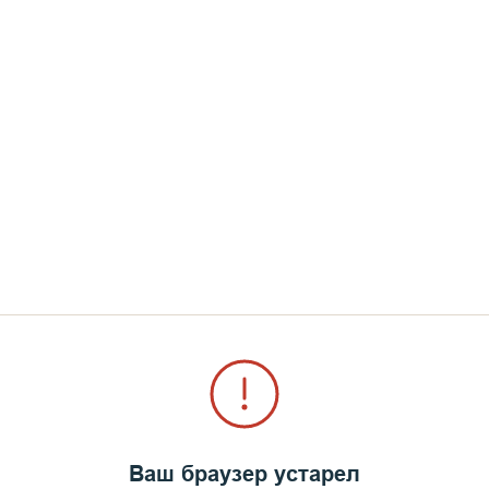
 Мефодия?
ео, связанные с батюшкой. Для наибольшего погруж
ьно создавал с крестом. Это всегда помогает мак
Результат всего этого 
мощной, архитектурно
красного гранита и вс
мрамора, перекликающ
с его родителями. По
то, чтобы те два крест
могилах его родителей
могиле отца Мефодия, 
будто были перенесены
одет в гранитную основ
Ваш браузер устарел