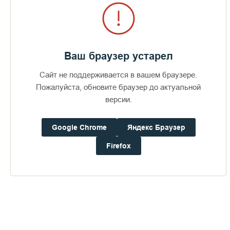
Ваш браузер устарел
Сайт не поддерживается в вашем браузере.
Пожалуйста, обновите браузер до актуальной
НА ВАЛААМ ИЗ САНКТ-
версии.
22
ПЕТЕРБУРГА ЧЕРЕЗ
4 397
23 409
ПРИОЗЕРСК
28 920
7 июня 2018
Google Chrome
Яндекс Браузер
Firefox