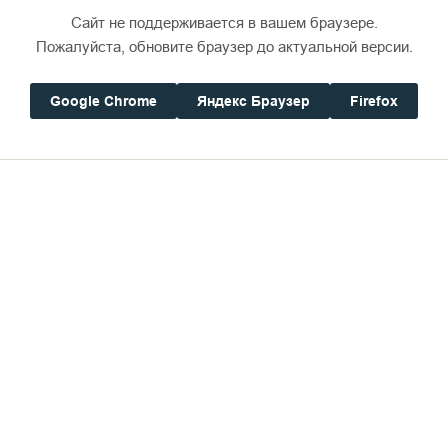
Тебя дерзнул воспеть твой житель,
Сайт не поддерживается в вашем браузере.
Пожалуйста, обновите браузер до актуальной версии.
Прими его ничтожный дар!
Google Chrome
Яндекс Браузер
Firefox
Какое место ты избрала!
Какой воздвигнула алтарь,
И как прилежно воспевала
В нем Бога истинного тварь.
Хвала тебе, обитель славы!
Ты блещешь в юной чистоте,
Храня все строгие уставы