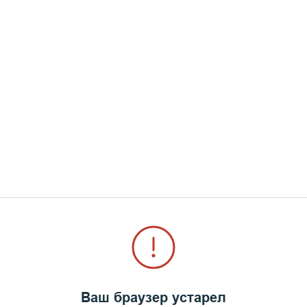
Обитель высшей чистоты,
Обитель чудную, святую,
Жилище избранных людей,
Обитель, сердцу дорогую,
Обитель мира от страстей.
Богоизбранная обитель!
Пречудный остров Валаам!
Ваш браузер устарел