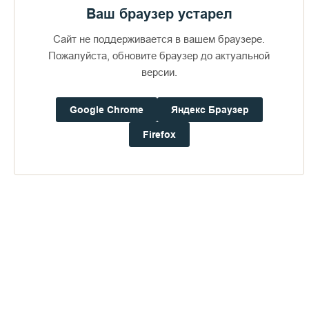
Ваш браузер устарел
С глубоким уважением,
Сайт не поддерживается в вашем браузере.
Пожалуйста, обновите браузер до актуальной
ПАНКРАТИЙ,
версии.
епископ Троицкий,
Игумен Валаамского монастыря, с братией
Google Chrome
Яндекс Браузер
Firefox
Пожертвования
Дом паломника
Подать записку