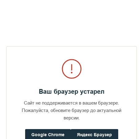
своей душе. Ради этого мы стремимся угодить Ему нашей
жизнью, выполняя заповеди, творя добро, пребывая в
храме. Мы молимся и в этот большой праздник, чтобы
Господь, видя наше усердие, помиловал нас.
Торжественная литургия завершилась
проповедью
иеромонаха Севастиана
.
На следующий день, 16 февраля, в Валаамской обители
будет праздноваться 60-летие наилюбимейшего всеми
архимандрита Мефодия.
Ваш браузер устарел
Пожертвования
Сайт не поддерживается в вашем браузере.
Пожалуйста, обновите браузер до актуальной
версии.
Дом паломника
Google Chrome
Яндекс Браузер
Подать записку