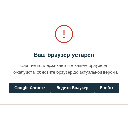
ни малейшей переделки. В 2 часа она накачала 2 чана объемом 
оложили тоннель с чугунными трубами в монастырь. Вода пошла 
блем жизнеобеспечения монастыря, ведь до устройства водопров
но, что в каком-то смысле Валаамский водопровод оказался ров
оснабжение в столице Российской империи, городе Санкт-Петерб
Ваш браузер устарел
Сайт не поддерживается в вашем браузере.
Пожалуйста, обновите браузер до актуальной версии.
Google Chrome
Яндекс Браузер
Firefox