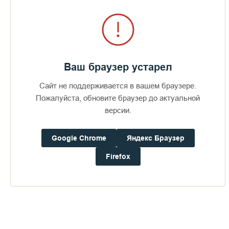
Ваш браузер устарел
Сайт не поддерживается в вашем браузере.
Пожалуйста, обновите браузер до актуальной
Неподалеку от Санта-Розы
версии.
Он вернулся в Америку, проезжал случайно мимо Санта-
Google Chrome
Яндекс Браузер
Розы и зашел познакомиться с батюшкой. С тех пор и
поселился неподалеку. Приходил к отцу Димитрию на
Firefox
исповедь, на богослужение, помогал по хозяйству в скиту.
А теперь вырезал из дерева и привез простой крест.
Пока Герман устанавливал крест, а Сюзан укладывала камни
вдоль могильного холмика, я побродила вокруг. Раньше
неподалеку был Русский форт, от него и осталось название