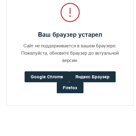
воедино собравший, да упразднит в нас всякую вражду,
всякую неприязнь, да победит всякое разногласие и
разделение, да утолит всякую печаль и уныние, да отымет от
сердец наших всякое смущение и недоумение и да дарует
Отечеству нашему глубокий мир, православному народу
нашему - веру несокрушимую и любовь всепобеждающую.
Ваш браузер устарел
Сайт не поддерживается в вашем браузере.
Да будет нам сие, молитвами Пречистыя Богородицы и
приснодевы Марии, преподобных и богоносных отец
Пожалуйста, обновите браузер до актуальной
наших Сергия и Германа Валаамских и всех святых от века
версии.
благоугодивших Богу.
Google Chrome
Яндекс Браузер
Аминь.
Firefox
Схиигумен Серафим (Барадель), Валаам, Рождество
Христово 2004/2005г.
Пожертвования