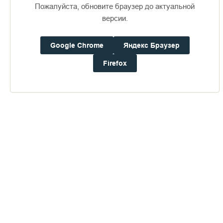
Валаамский монастырь 18 августа 2005 г.
Пожалуйста, обновите браузер до актуальной
версии.
Google Chrome
Яндекс Браузер
Firefox
Пожертвования
Дом паломника
Подать записку