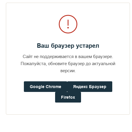
Пожертвования
Дом паломника
Подать записку
Ваш браузер устарел
Сайт не поддерживается в вашем браузере.
Пожалуйста, обновите браузер до актуальной
Издан фотоальбом «Сокровенный
версии.
Валаам»
ПЕРЕЙТИ В АЛЬБОМ
Google Chrome
Яндекс Браузер
Firefox