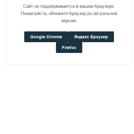
Сайт не поддерживается в вашем браузере.
Пожалуйста, обновите браузер до актуальной
версии.
Google Chrome
Яндекс Браузер
Пожертвования
Firefox
Дом паломника
Подать записку
Трудотерапия во славу Божию
ПЕРЕЙТИ В АЛЬБОМ