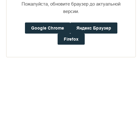
http://www.vesti.ru
Пожалуйста, обновите браузер до актуальной
версии.
Google Chrome
Яндекс Браузер
Firefox
Пожертвования
Дом паломника
Подать записку