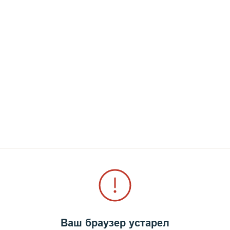
ломники отправились на организованную для них 
Ваш браузер устарел