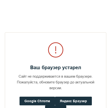
При работе по договору о восстановлении уникальных
монастырских садов на острове Валаам тоже было нелегко.
Ваш браузер устарел
Сайт не поддерживается в вашем браузере.
Пожалуйста, обновите браузер до актуальной
версии.
— Особая страница в Вашей жизни — Валаам. С каким
чувством Вы сейчас вспоминаете те годы, когда трудились
Google Chrome
Яндекс Браузер
над возрождением монастырских садов? С чего началась