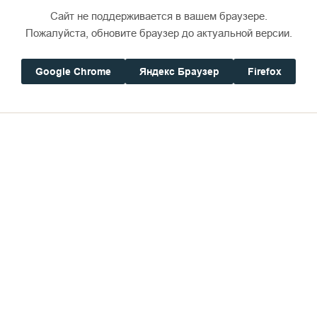
Сайт не поддерживается в вашем браузере.
Пожалуйста, обновите браузер до актуальной версии.
Google Chrome
Яндекс Браузер
Firefox
оложение дел и он успокаивает себя тем, что он н
 храм и участвует в Таинствах. Ну и что, что его ис
 и должно быть? Человек перестаёт искать причин
ластью над ним греха. На этом этапе духовная жиз
ментов его повседневной суеты и интересов наравн
всё-таки вырваться из этого духовного застоя, то
е сокровенные и ценные для человека механизмы д
духовного видения, возможно, самое ценное и уя
имер этому — наша регулярная духовная борьба с 