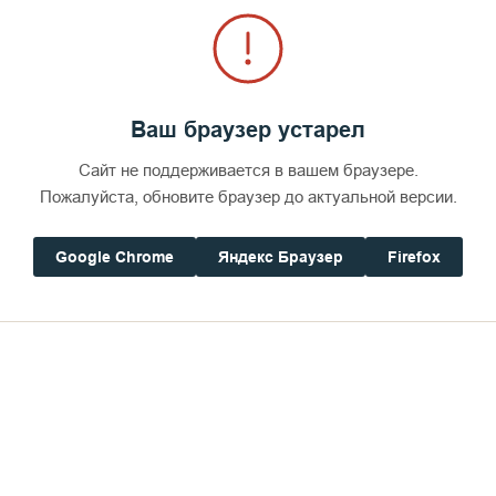
Ваш браузер устарел
Сайт не поддерживается в вашем браузере.
Пожалуйста, обновите браузер до актуальной версии.
Google Chrome
Яндекс Браузер
Firefox
ой, – подумал я и стал читать про себя: Господи Иисусе Христе
грешного!»