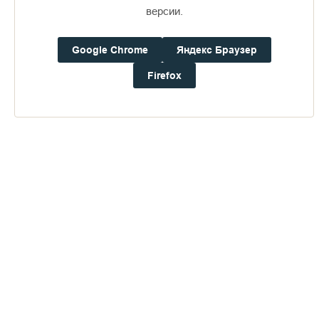
16+
версии.
Google Chrome
Яндекс Браузер
Погода на Валааме
+16°
Firefox
Ветер:
2.2 м/с, ЮЮВ
Осадки:
0.0
мм
Давление:
757.4
мм рт. ст.
Влажность:
89%
Будьте в курсе последних событий монастыря
ОТПРАВИТЬ
Нажимая на кнопку «Отправить», Вы даете согласие на
обработку
персональных данных