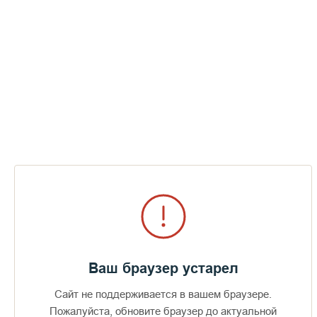
Рождество Пресвятой Богородицы |
Слово иеромонаха Наума | Валаамский
монастырь
СМОТРЕТЬ
Ваш браузер устарел
Сайт не поддерживается в вашем браузере.
Пожалуйста, обновите браузер до актуальной
Доступно в
Загрузите в