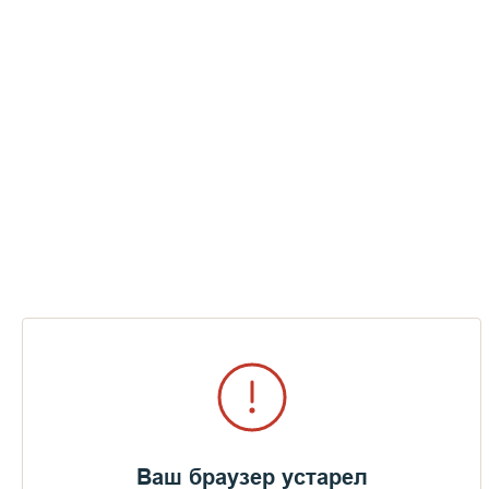
113 255
25 марта 2024
Зачем Бог попускает совершаться ужасным страданиям
людей?
4 039
26 октября 2023
Бездомные и милосердие (часть первая)
Ваш браузер устарел