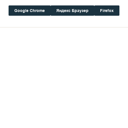
год
год
Google Chrome
Яндекс Браузер
Firefox
Погода на Валааме
Будь
+16°
Ветер:
1.3 м/с, В
Осадки:
0.0
мм
Давление:
758.6
мм рт. ст.
Влажность:
80%
Нажима
персон