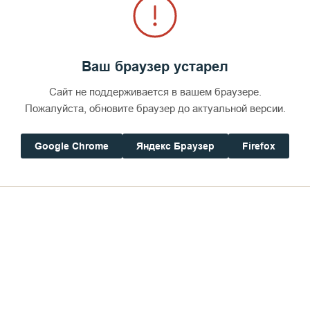
Ваш браузер устарел
вятой Богородицы
. Свв. жен
Олимпиа́ды
, диаконисы (409) и прп
444).
Сайт не поддерживается в вашем браузере.
Пожалуйста, обновите браузер до актуальной версии.
1918). Сщмч.
Алекса́ндра (Сахарова)
, пресвитера (1927). Исп.
Ира
Google Chrome
Яндекс Браузер
Firefox
зач. 91). Прав. Анны:
Гал. 4:22–31
(зач. 210, от полу́).
Лк. 8:16–2