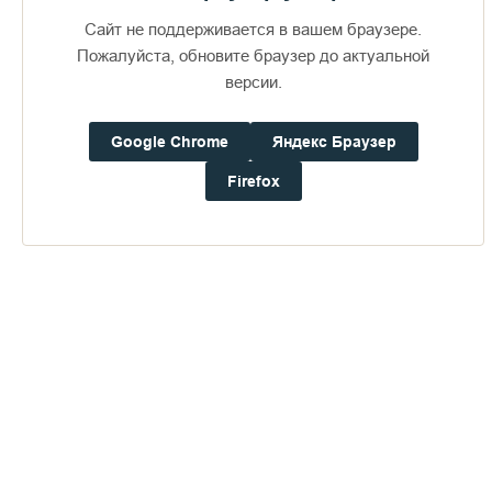
Сайт не поддерживается в вашем браузере.
Пожалуйста, обновите браузер до актуальной
версии.
Google Chrome
Яндекс Браузер
Доступно в
Загрузите в
16+
Firefox
Погода на Валааме
+22°
Ветер:
2.2 м/с, Ю
Осадки:
0.4
мм
Давление:
752.7
мм рт. ст.
Влажность:
70%
Будьте в курсе последних событий монастыря