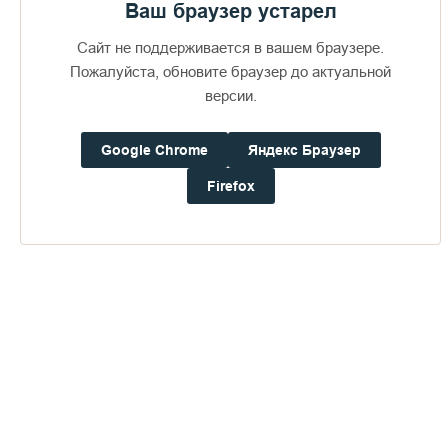
Ваш браузер устарел
Сайт не поддерживается в вашем браузере.
Пожалуйста, обновите браузер до актуальной
версии.
Google Chrome
Яндекс Браузер
Firefox
Доступно в
Загрузите в
16+
Погода на Валааме
+22°
Ветер:
0.9 м/с, ЗCЗ
Осадки:
0.0
мм
Давление:
759.5
мм рт. ст.
Влажность:
66%
Будьте в курсе последних событий монастыря