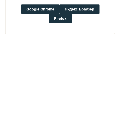
Google Chrome
Яндекс Браузер
Погода на Валааме
+19°
Firefox
Ветер:
2.7 м/с, З
Осадки:
0.0
мм
Давление:
757.6
мм рт. ст.
Влажность:
59%
Будьте в курсе последних событий монастыря
ОТПРАВИТЬ
Нажимая на кнопку «Отправить», Вы даете согласие на
обработку
персональных данных