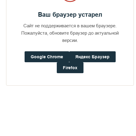
Ваш браузер устарел
Сайт не поддерживается в вашем браузере.
Пожалуйста, обновите браузер до актуальной
версии.
Google Chrome
Яндекс Браузер
Firefox
Доступно в
Загрузите в
16+
Погода на Валааме
+23°
Ветер:
2.2 м/с, Ю
Осадки:
0.4
мм
Давление:
752.8
мм рт. ст.
Влажность:
70%