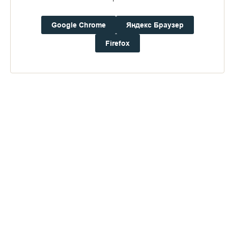
16+
Google Chrome
Яндекс Браузер
Погода на Валааме
Firefox
+18°
Ветер:
0.4 м/с, ВCВ
Осадки:
0.6
мм
Давление:
753.6
мм рт. ст.
Влажность:
76%
Будьте в курсе последних событий монастыря
ОТПРАВИТЬ
Нажимая на кнопку «Отправить», Вы даете согласие на
обработку
персональных данных