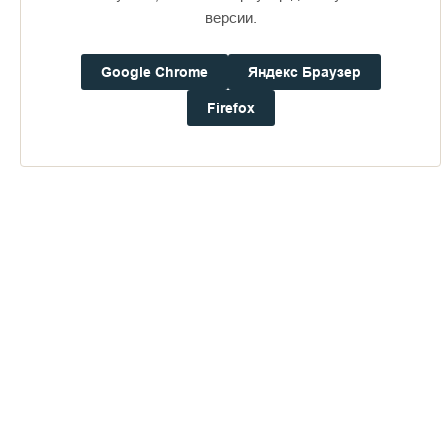
версии.
Доступно в
Загрузите в
16+
Google Chrome
Яндекс Браузер
Firefox
Погода на Валааме
+17°
Ветер:
1.8 м/с, ЮЗ
Осадки:
0.0
мм
Давление:
753.3
мм рт. ст.
Влажность:
88%
Будьте в курсе последних событий монастыря
ОТПРАВИТЬ
Нажимая на кнопку «Отправить», Вы даете согласие на
обработку