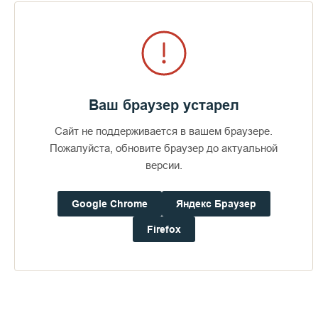
Визит епископов Силуана и
Антония
388
29 июля 2026
49
Ваш браузер устарел
Сайт не поддерживается в вашем браузере.
ПОСЛЕДНИЕ ФОТОАЛЬБОМЫ
Пожалуйста, обновите браузер до актуальной
версии.
Google Chrome
Яндекс Браузер
Firefox
Доступно в
Загрузите в
16+