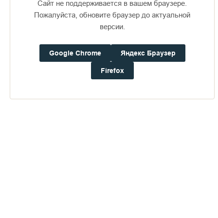
Сайт не поддерживается в вашем браузере.
Пожалуйста, обновите браузер до актуальной
версии.
Google Chrome
Яндекс Браузер
Доступно в
Загрузите в
16+
Firefox
Погода на Валааме
+19°
Ветер:
2.7 м/с, ЮЗ
Осадки:
0.0
мм
Давление:
758.5
мм рт. ст.
Влажность:
77%
Будьте в курсе последних событий монастыря