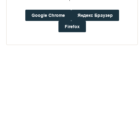
16+
Google Chrome
Яндекс Браузер
Погода на Валааме
Firefox
+16°
Ветер:
2.7 м/с, З
Осадки:
0.0
мм
Давление:
760.3
мм рт. ст.
Влажность:
76%
Будьте в курсе последних событий монастыря
ОТПРАВИТЬ
Нажимая на кнопку «Отправить», Вы даете согласие на
обработку
персональных данных