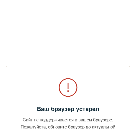
ТК Союз. По святым местам. Валаам.
фильм-3 (31-07-2010)
СМОТРЕТЬ
Ваш браузер устарел
Сайт не поддерживается в вашем браузере.
Доступно в
Загрузите в
Пожалуйста, обновите браузер до актуальной
16+