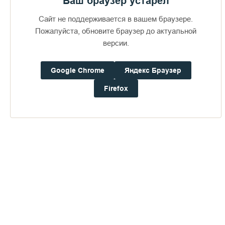
Ваш браузер устарел
Сайт не поддерживается в вашем браузере.
Пожалуйста, обновите браузер до актуальной
версии.
Google Chrome
Яндекс Браузер
Доступно в
Загрузите в
Firefox
16+
Погода на Валааме
+15°
Ветер:
1.3 м/с, З
Осадки:
0.0
мм
Давление:
756.3
мм рт. ст.
Влажность:
83%
Будьте в курсе последних событий монастыря