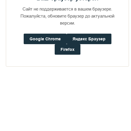
Фотоальбомы по теме
Сайт не поддерживается в вашем браузере.
Пожалуйста, обновите браузер до актуальной
версии.
Google Chrome
Яндекс Браузер
Визит епископов Силуана и
Firefox
Антония
369
29 июля 2026
49
ПОСЛЕДНИЕ ФОТОАЛЬБОМЫ