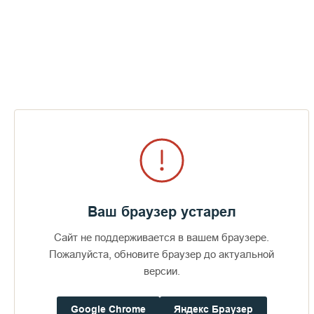
училась на наших курсах "Равный консультант", а теперь
сможет делиться своим опытом и поддерживать других.
Другая участница будет проводить музыкальную терапию,
заниматься организацией детей и радовать участников
проекта своим пением –
у нее потрясающий голос. Когда у
нее погиб муж, от стресса голос пропал. Женщина
обратилась к нам за помощью, будучи в глубочайшей
депрессии. Специалистам удалось помочь ей выбраться из
тяжелого состояния и вернуть к жизни».
«13 мая стартует уже третий сезон проекта "Валаам. Остров
Преображения". В этом году удалось расширить проект на
одну смену: вместо трех групп по 20 человек заезжают
четыре – это семьи участников СВО, у которых на войне
погибли близкие», –
отметил пресс-секретарь обители
Ваш браузер устарел
Михаил Шишков.
Сайт не поддерживается в вашем браузере.
Он напомнил, что в начале 2023 года игумен Валаамского
монастыря епископ Троицкий Панкратий поручил Фонду
Пожалуйста, обновите браузер до актуальной
«Свет Валаама» разработать программу реабилитации для
версии.
семей воинов СВО и уже к лету того же года проект
«Валаам. Остров Преображения» начал работу.
Google Chrome
Яндекс Браузер