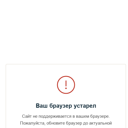
Трейлер фильма Валаам Архипелаг
монахов
СМОТРЕТЬ
Ваш браузер устарел
Сайт не поддерживается в вашем браузере.
Доступно в
Загрузите в
Пожалуйста, обновите браузер до актуальной
16+