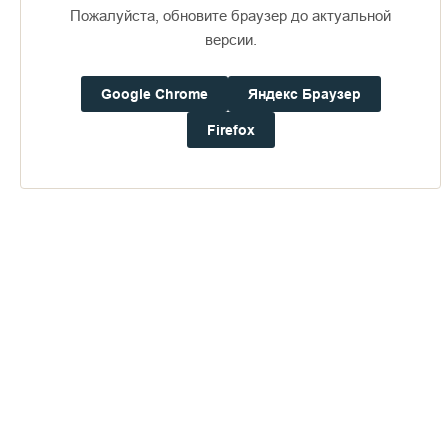
Пожалуйста, обновите браузер до актуальной
версии.
Визит епископов Силуана и
Антония
Google Chrome
Яндекс Браузер
360
29 июля 2026
49
Firefox
ПОСЛЕДНИЕ ФОТОАЛЬБОМЫ