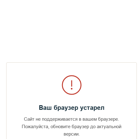
Заповеди Блаженства
СМОТРЕТЬ
Ваш браузер устарел
Сайт не поддерживается в вашем браузере.
Доступно в
Загрузите в
16+
Пожалуйста, обновите браузер до актуальной
версии.