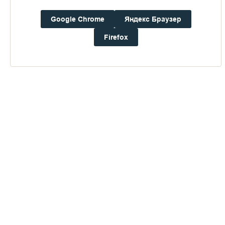
Погода на Валааме
+17°
Google Chrome
Яндекс Браузер
Ветер:
0.9 м/с, ЗCЗ
Осадки:
0.0
мм
Firefox
Давление:
756.6
мм рт. ст.
Влажность:
76%
Будьте в курсе последних событий монастыря
ОТПРАВИТЬ
Нажимая на кнопку «Отправить», Вы даете согласие на
обработку
персональных данных