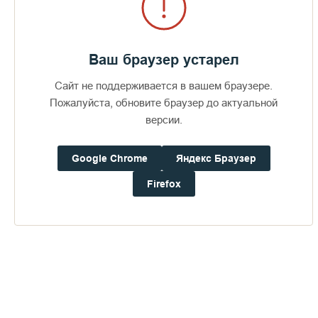
Ваш браузер устарел
Альбом
2010
Сайт не поддерживается в вашем браузере.
Пожалуйста, обновите браузер до актуальной
версии.
Google Chrome
Яндекс Браузер
Firefox
Честнейшую Херувим...
Мария Дево Чистая
Духовное песнопение, посвящённое
Пресвятой Богородице.
В основе композиции — текст,
Сингл
2019
Сингл
2021
восходящий к византийской традиции
(созвучен греческому песнопению