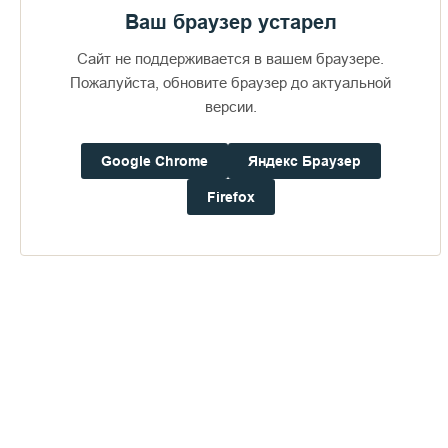
Ваш браузер устарел
Сайт не поддерживается в вашем браузере.
Пожалуйста, обновите браузер до актуальной
версии.
Google Chrome
Яндекс Браузер
Доступно в
Загрузите в
16+
Firefox
Погода на Валааме
+21°
Ветер:
6.3 м/с, З
Осадки:
0.0
мм
Давление:
752.0
мм рт. ст.
Влажность:
65%
Будьте в курсе последних событий монастыря