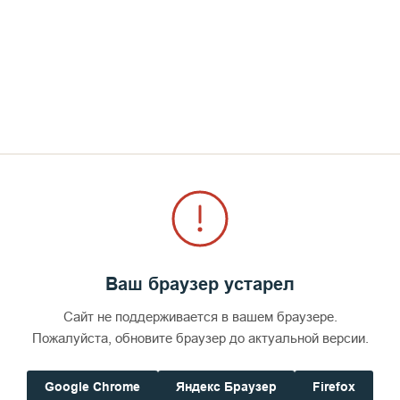
Жили-Были. Дневник
валаамского пастуха. Глава 6
«Месяц спустя возвращался с Кавказа.
Состояние: словно разобрали для ремонта, а
собрать забыли. Не забыли, конечно, просто
начальник подворья выгнал...»
Ваш браузер устарел
Сайт не поддерживается в вашем браузере.
Пожалуйста, обновите браузер до актуальной версии.
Google Chrome
Яндекс Браузер
Firefox