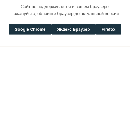
Сайт не поддерживается в вашем браузере.
Пожалуйста, обновите браузер до актуальной версии.
Google Chrome
Яндекс Браузер
Firefox
росто путешественников был прерван началом Пе
цией и отделением Финляндии (вместе с Валаамс
яндией и революционной Россией прошла по Ладож
разместился крупный военный гарнизон финской б
 война. Несколько лет паломников на Валааме пр
ека в обитель преподобных Сергия и Германа внов