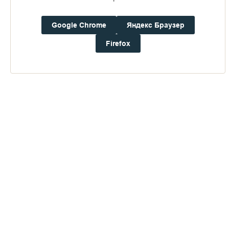
16+
Google Chrome
Яндекс Браузер
Погода на Валааме
Firefox
+15°
Ветер:
1.3 м/с, CЗ
Осадки:
0.0
мм
Давление:
756.2
мм рт. ст.
Влажность:
83%
Будьте в курсе последних событий монастыря
ОТПРАВИТЬ
Нажимая на кнопку «Отправить», Вы даете согласие на
обработку
персональных данных