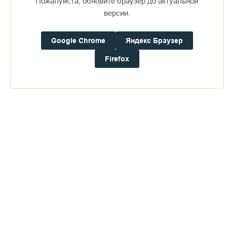
Пожалуйста, обновите браузер до актуальной
Доступно в
Загрузите в
16+
версии.
Google Chrome
Яндекс Браузер
Погода на Валааме
+19°
Firefox
Ветер:
1.3 м/с, ЮЗ
Осадки:
0.0
мм
Давление:
757.6
мм рт. ст.
Влажность:
65%
Будьте в курсе последних событий монастыря
ОТПРАВИТЬ
Нажимая на кнопку «Отправить», Вы даете согласие на
обработку
персональных данных