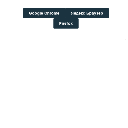
Погода на Валааме
Google Chrome
Яндекс Браузер
+17°
Ветер:
3.6 м/с, ЮЮЗ
Firefox
Осадки:
0.0
мм
Давление:
759.0
мм рт. ст.
Влажность:
87%
Будьте в курсе последних событий монастыря
ОТПРАВИТЬ
Нажимая на кнопку «Отправить», Вы даете согласие на
обработку
персональных данных